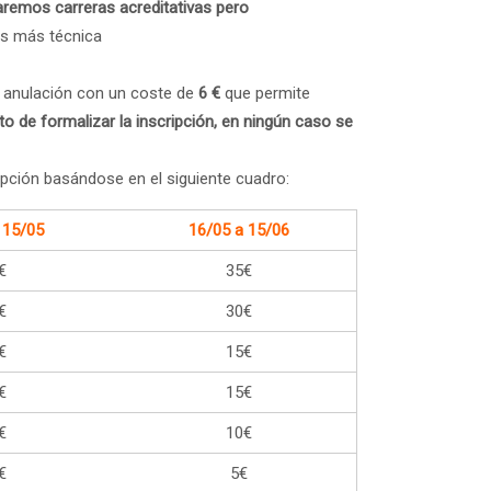
aremos carreras acreditativas pero
as más técnica
e anulación con un coste de
6 €
que permite
o de formalizar la inscripción, en ningún caso se
ipción basándose en el siguiente cuadro:
 15/05
16/05 a 15/06
€
35€
€
30€
€
15€
€
15€
€
10€
€
5€