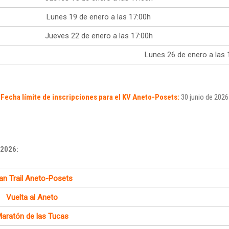
Parque Natural
2026 – Aparcamientos
Posets-Maladeta
Lunes 19 de enero a las 17:00h
Recomendaciones y
Planifica tu nutrición
Jueves 22 de enero a las 17:00h
obligaciones en el
con Näak
Parque Natural
Lunes 26 de enero a las 
Posets-Maladeta
Planifica tu nutrición
con Näak
Fecha límite de inscripciones para el KV Aneto-Posets:
30 junio de 2026
 2026:
an Trail Aneto-Posets
Vuelta al Aneto
aratón de las Tucas