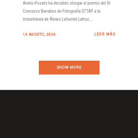
Aneto-Posets ha decidido otorgar el premio del XI
Concurso Barrabes de Fotografía GTTAP a la
instantánea de Álvaro Lafuente Lahoz,...
LEER MÁS
16 AGOSTO, 2024
SHOW MORE