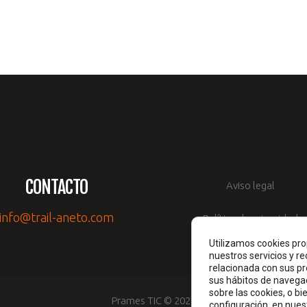
CONTACTO
Aviso legal
info@trail-aneto.com
Política de privacidad
Utilizamos cookies pro
Política de cookies
nuestros servicios y r
relacionada con sus pr
sus hábitos de navega
sobre las cookies, o b
Prames TIC © 2026
configuración, en nue