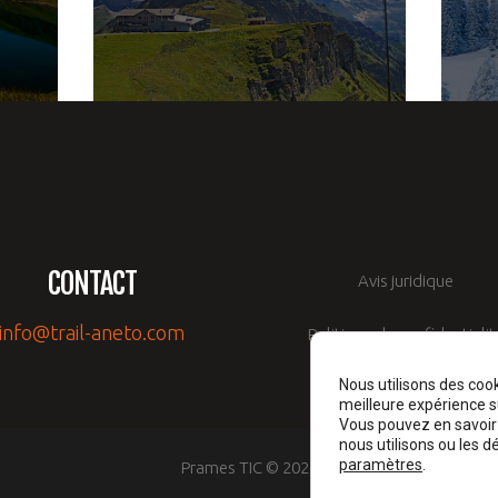
FESTIVAL DE SNOWBOARD
V
13 JANVIER 2017
CONTACT
Avis juridique
info@trail-aneto.com
Politique de confidentialit
Nous utilisons des cook
Politique de cookies
meilleure expérience su
Vous pouvez en savoir 
nous utilisons ou les d
paramètres
.
Prames TIC © 2026