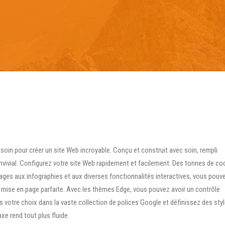
Parque Natural
2026 – Aparcamientos
Posets-Maladeta
Recomendaciones y
Planifica tu nutrición
obligaciones en el
con Näak
Parque Natural
Posets-Maladeta
Planifica tu nutrición
con Näak
oin pour créer un site Web incroyable. Conçu et construit avec soin, rempli
onvivial. Configurez votre site Web rapidement et facilement. Des tonnes de co
ages aux infographies et aux diverses fonctionnalités interactives, vous pouv
a mise en page parfaite. Avec les thèmes Edge, vous pouvez avoir un contrôle
s votre choix dans la vaste collection de polices Google et définissez des sty
xe rend tout plus fluide.