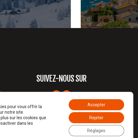
ISITE DE STYLE BLANC
RANDONNÉE SUR 
5 JANUARY, 2017
4 JANVIER, 20
SUIVEZ-NOUS SUR
é
Accepter
ies pour vous offrir la
r notre site.
plus sur les cookies que
Rejeter
ésactiver dans les
Réglages