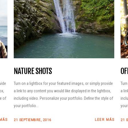
Parque Natural
2026 – Aparcamientos
Posets-Maladeta
Recomendaciones y
Planifica tu nutrición
obligaciones en el
con Näak
Parque Natural
Posets-Maladeta
Planifica tu nutrición
con Näak
NATURE SHOTS
OF
vide
Turn on a lightbox for your featured images, or simply provide
Turn
ox,
a link to any content you would like displayed in the lightbox,
a li
le of
including video. Personalize your portfolio. Define the style of
incl
your portfolio...
your 
 MÁS
LEER MÁS
21 SEPTIEMBRE, 2016
21 