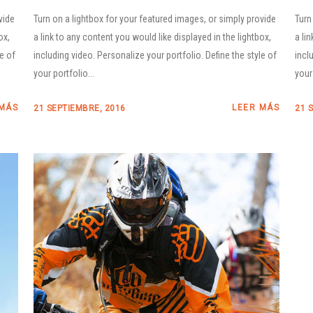
vide
Turn on a lightbox for your featured images, or simply provide
Turn
ox,
a link to any content you would like displayed in the lightbox,
a li
le of
including video. Personalize your portfolio. Define the style of
incl
your portfolio...
your 
 MÁS
LEER MÁS
21 SEPTIEMBRE, 2016
21 