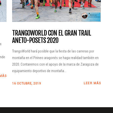
Parque Natural
2026 – Aparcamientos
Posets-Maladeta
Recomendaciones y
Planifica tu nutrición
obligaciones en el
con Näak
Parque Natural
Posets-Maladeta
TRANGOWORLD CON EL GRAN TRAIL
ANETO-POSETS 2020
Planifica tu nutrición
os
con Näak
TrangoWorld hará posible que la fiesta de las carreras por
onde
montaña en el Pirineo aragonés se haga realidad también en
2020. Contaremos con el apoyo de la marca de Zaragoza de
equipamiento deportivo de montaña...
 MÁS
LEER MÁS
16 OCTUBRE, 2019