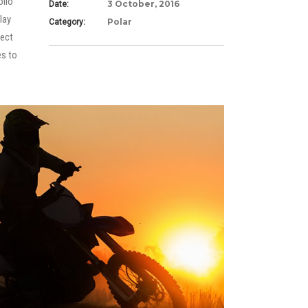
olio
3 October, 2016
Date:
lay
Polar
Category:
ject
es to