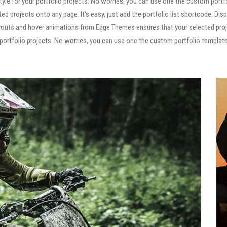
yle for your portfolio projects. No worries, you can use one the custom portf
Parque Natural
2026 – Aparcamientos
Posets-Maladeta
ed projects onto any page. It's easy, just add the portfolio list shortcode. Disp
Recomendaciones y
 layouts and hover animations from Edge Themes ensures that your selected pro
Planifica tu nutrición
obligaciones en el
portfolio projects. No worries, you can use one the custom portfolio templat
con Näak
Parque Natural
Posets-Maladeta
Planifica tu nutrición
con Näak